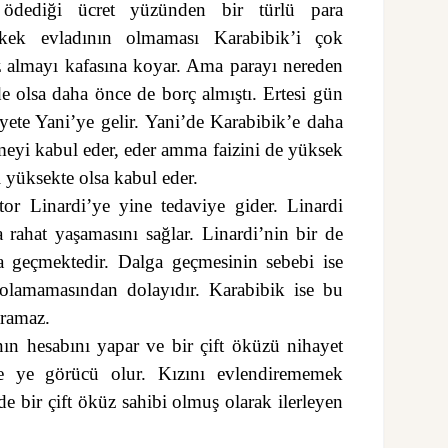
e ödediği ücret yüzünden bir türlü para
erkek evladının olmaması Karabibik’i çok
z almayı kafasına koyar. Ama parayı nereden
e olsa daha önce de borç almıştı. Ertesi gün
yete Yani’ye gelir. Yani’de Karabibik’e daha
eyi kabul eder, eder amma faizini de yüksek
zi yüksekte olsa kabul eder.
tor Linardi’ye yine tedaviye gider. Linardi
ha rahat yaşamasını sağlar. Linardi’nin bir de
ga geçmektedir. Dalga geçmesinin sebebi ise
 olamamasından dolayıdır. Karabibik ise bu
aramaz.
n hesabını yapar ve bir çift öküzü nihayet
ye ye görücü olur. Kızını evlendirememek
e bir çift öküz sahibi olmuş olarak ilerleyen