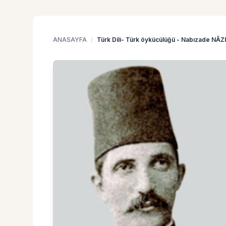
ANASAYFA
/
Türk Dili- Türk öykücülüğü - Nabızade NÂ