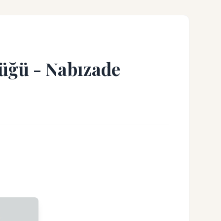
üğü - Nabızade