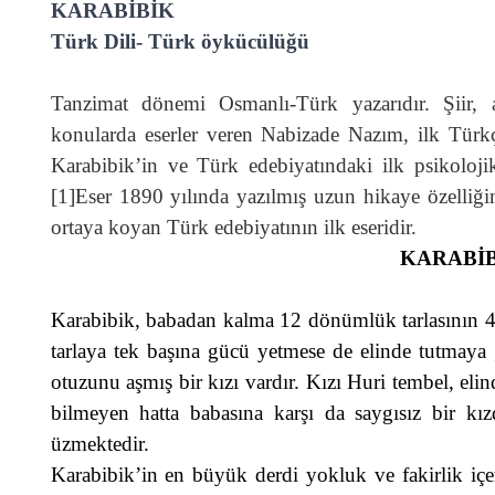
KARABİBİK
Türk Dili- Türk öykücülüğü
Tanzimat dönemi Osmanlı-Türk yazarıdır. Şiir, 
konularda eserler veren Nabizade Nazım, ilk Türk
Karabibik’in ve Türk edebiyatındaki ilk psikoloj
[1]
Eser 1890 yılında yazılmış uzun hikaye özelliği
ortaya koyan Türk edebiyatının ilk eseridir.
KARABİ
Karabibik, babadan kalma 12 dönümlük tarlasının 
tarlaya tek başına gücü yetmese de elinde tutmaya 
otuzunu aşmış bir kızı vardır. Kızı Huri tembel, el
bilmeyen hatta babasına karşı da saygısız bir kız
üzmektedir.
Karabibik’in en büyük derdi yokluk ve fakirlik içe