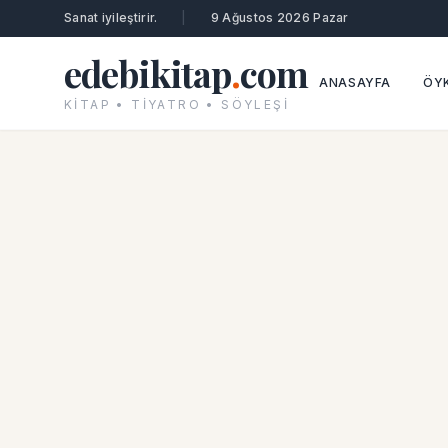
Sanat iyileştirir.
|
9 Ağustos 2026 Pazar
edebikitap
.
com
ANASAYFA
ÖYK
KITAP • TIYATRO • SÖYLEŞI