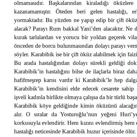
olmamasıdır. Başkalarından kiraladığı öküzler
kazanamamıştır. Öteden beri gelen hastalığı, 
yormaktadır. Bu yüzden ne yapıp edip bir çift ökü
alacak? Parayı Rum bakkal Yani’den alacaktır. Ne d
kurak tarlalardan ve yorucu bir yoldan geçerek vila
önceden de borcu bulunmasından dolayı parayı verm
söyler. Karabibik ise bir çift öküz alabilmek için fai
Bu arada hastalığından dolayı sürekli geldiği dok
Karabibik’in hastalığını bilse de ilaçlarla biraz da
hafifmeşrep karısı vardır ki Karabibik’le hep dal
Karabibik’in kendisini elde edecek cesarete sahip
işveli kadınla birlikte olmaya çalışsa da bir türlü baş
Karabibik köye geldiğinde kimin öküzünü alacağını
alır. O sıralar da Yosturoğlu’nun yeğeni Huri’
korkusuyla evlendirir. Hem kızını evlendirmiş hem d
hastalığı neticesinde Karabibik huzur içerisinde ölür.