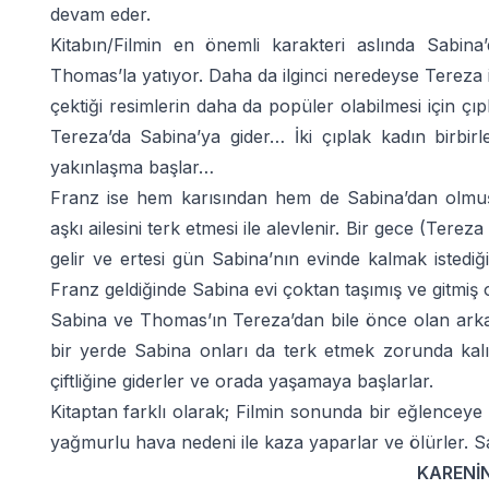
devam eder.
Kitabın/Filmin en önemli karakteri aslında Sabin
Thomas’la yatıyor. Daha da ilginci neredeyse Tereza ile
çektiği resimlerin daha da popüler olabilmesi için çıp
Tereza’da Sabina’ya gider… İki çıplak kadın birbirl
yakınlaşma başlar…
Franz ise hem karısından hem de Sabina’dan olmuş b
aşkı ailesini terk etmesi ile alevlenir. Bir gece (Tere
gelir ve ertesi gün Sabina’nın evinde kalmak istedi
Franz geldiğinde Sabina evi çoktan taşımış ve gitmiş o
Sabina ve Thomas’ın Tereza’dan bile önce olan arkad
bir yerde Sabina onları da terk etmek zorunda kal
çiftliğine giderler ve orada yaşamaya başlarlar.
Kitaptan farklı olarak; Filmin sonunda bir eğlencey
yağmurlu hava nedeni ile kaza yaparlar ve ölürler. S
KARENİ