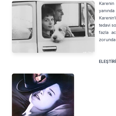
Kareni
yanında 
Karenin’
tedavi s
fazla ac
zorunda k
ELEŞTİRİ