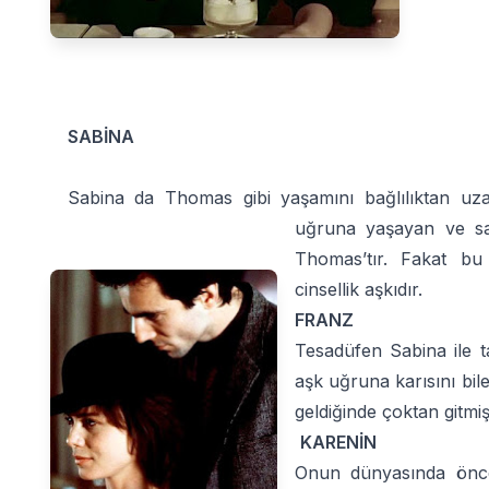
SABİNA
Sabina da Thomas gibi yaşamını bağlılıktan uzak
uğruna yaşayan ve san
Thomas’tır. Fakat bu 
cinsellik aşkıdır.
FRANZ
Tesadüfen Sabina ile 
aşk uğruna karısını bil
geldiğinde çoktan gitmişt
KARENİN
Onun dünyasında önce