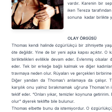
vardır. Karenin bir se
iken Tereza tarafından
sonuna
kadar birlikte 
OLAY ÖRGÜSÜ
Thomas kendi halinde özgürlükçü bir zihniyette yaşayan
öte değildir. Yine de bir yeni aşka kapısı açıktır. O 
birliktelikleri evlilikle devam eder. Evlenmiş olsa
eder. Tek bir erkeğe bağlı kalmak ve diğer kadınlar
travmaya neden olur. Rüyaları ve gerçekleri birbirine
Diğer yandan da Thomas’ı anlamaya da çalışır.
karşılık onu yalnız bırakmamak uğruna Thomas’ın ili
teklif eder. “Onları yıkar, temizler koynuna getiriri
olur” diyerek teklifte bile bulunur.
Thomas elbette bunu da istemiyordur. O özgürlükçü 