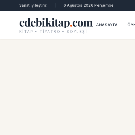
Sanat iyileştirir.
|
6 Ağustos 2026 Perşembe
edebikitap
.
com
ANASAYFA
ÖYK
KITAP • TIYATRO • SÖYLEŞI